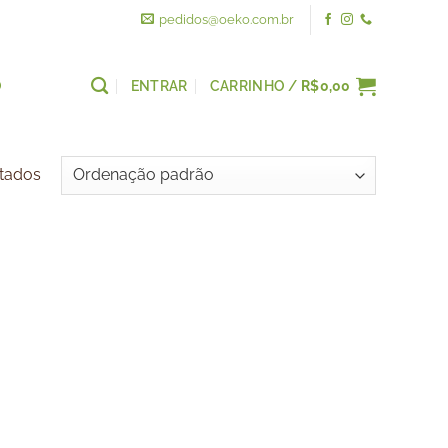
pedidos@oeko.com.br
O
ENTRAR
CARRINHO /
R$
0,00
ltados