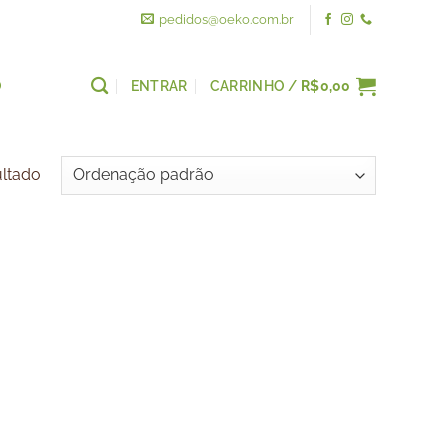
pedidos@oeko.com.br
O
ENTRAR
CARRINHO /
R$
0,00
ultado